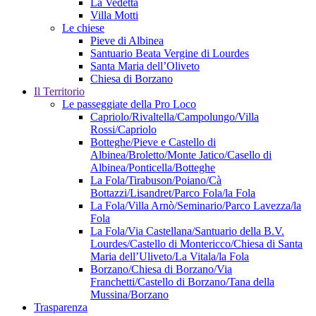
La Vedetta
Villa Motti
Le chiese
Pieve di Albinea
Santuario Beata Vergine di Lourdes
Santa Maria dell’Oliveto
Chiesa di Borzano
Il Territorio
Le passeggiate della Pro Loco
Capriolo/Rivaltella/Campolungo/Villa
Rossi/Capriolo
Botteghe/Pieve e Castello di
Albinea/Broletto/Monte Jatico/Casello di
Albinea/Ponticella/Botteghe
La Fola/Tirabuson/Poiano/Cà
Bottazzi/Lisandret/Parco Fola/la Fola
La Fola/Villa Arnò/Seminario/Parco Lavezza/la
Fola
La Fola/Via Castellana/Santuario della B.V.
Lourdes/Castello di Montericco/Chiesa di Santa
Maria dell’Uliveto/La Vitala/la Fola
Borzano/Chiesa di Borzano/Via
Franchetti/Castello di Borzano/Tana della
Mussina/Borzano
Trasparenza