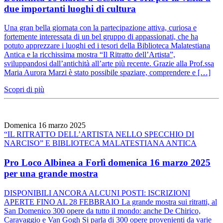
due importanti luoghi di cultura
Una gran bella giornata con la partecipazione attiva, curiosa e
fortemente interessata di un bel gruppo di appassionati, che ha
potuto apprezzare i luoghi ed i tesori della Biblioteca Malatestiana
Antica e la ricchissima mostra “Il Ritratto dell’Artista”,
sviluppandosi dall’antichità all’arte più recente. Grazie alla Prof.ssa
Maria Aurora Marzi è stato possibile spaziare, comprendere e […]
Scopri di più
Domenica 16 marzo 2025
“IL RITRATTO DELL’ARTISTA NELLO SPECCHIO DI
NARCISO” E BIBLIOTECA MALATESTIANA ANTICA
Pro Loco Albinea a Forlì domenica 16 marzo 2025
per una grande mostra
DISPONIBILI ANCORA ALCUNI POSTI: ISCRIZIONI
APERTE FINO AL 28 FEBBRAIO La grande mostra sui ritratti, al
San Domenico 300 opere da tutto il mondo: anche De Chirico,
Caravaggio e Van Gogh Si parla di 300 opere provenienti da varie