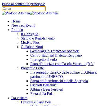
Passa al contenuto principale
Home
News ed Eventi
Proloco
Il Consiglio
Statuto e Regolamento
Mo.Re. Plus
Collaborazioni
Gemellaggio Treptow-Köpenick
Centro studi sul Dialetto Reggiano
Il progetto al volo
Patto d’amicizia con Casola Valsenio (RA)
Progetti e Feste
Il Paesaggio Carsico delle colline di Albinea,
patrimonio UNESCO
Sagra dei Lambruschi e della Spergola
Ciccioli Balsamici
Albinea Beer Festival
Fiera della Fola
Da visitare
I castelli e Case torri