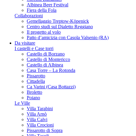
Albinea Beer Festival
Fiera della Fola
Collaborazioni
Gemellaggio Treptow-Köpenick
Centro studi sul Dialetto Reggiano
Il progetto al volo
Patto d’amicizia con Casola Valsenio (RA)
Da visitare
I castelli e Case torri
Castello di Borzano
Castello di Montericco
Castello di Albinea
Casa Torre – La Rotonda
Pissarotto
Cittadella
Ca Varini (Casa Bottazzi)
Broletto
Poiano
Le Ville
Villa Tarabini
Villa Arnò
Villa Calvi
Villa Crocioni
Pissarotto di Sopra
Villa Tacoli