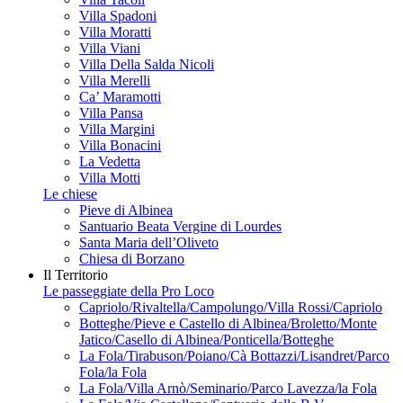
Villa Spadoni
Villa Moratti
Villa Viani
Villa Della Salda Nicoli
Villa Merelli
Ca’ Maramotti
Villa Pansa
Villa Margini
Villa Bonacini
La Vedetta
Villa Motti
Le chiese
Pieve di Albinea
Santuario Beata Vergine di Lourdes
Santa Maria dell’Oliveto
Chiesa di Borzano
Il Territorio
Le passeggiate della Pro Loco
Capriolo/Rivaltella/Campolungo/Villa Rossi/Capriolo
Botteghe/Pieve e Castello di Albinea/Broletto/Monte
Jatico/Casello di Albinea/Ponticella/Botteghe
La Fola/Tirabuson/Poiano/Cà Bottazzi/Lisandret/Parco
Fola/la Fola
La Fola/Villa Arnò/Seminario/Parco Lavezza/la Fola