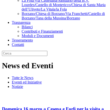
La Fola/Via Castellana/Santuario della B.V.
Lourdes/Castello di Montericco/Chiesa di Santa Maria
dell’Uliveto/La Vitala/la Fola
Borzano/Chiesa di Borzano/Via Franchetti/Castello di
Borzano/Tana della Mussina/Borzano
Trasparenza
Bilanci
Contributi e Finanziamenti
Moduli e Documenti
Tesseramento
Contatti
News ed Eventi
Tutte le News
Eventi ed Iniziative
Notizie
Domenica 16 marzo a Cesena e Forlì per la visita a