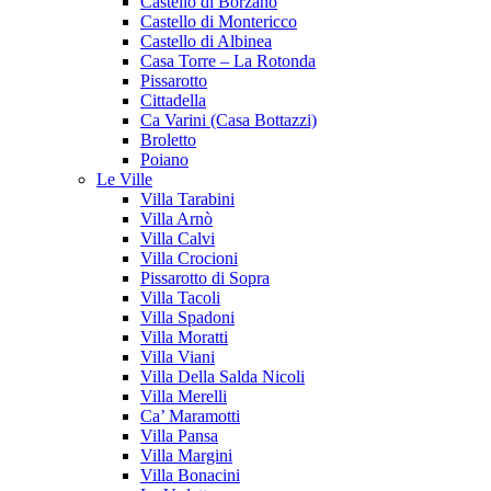
Castello di Borzano
Castello di Montericco
Castello di Albinea
Casa Torre – La Rotonda
Pissarotto
Cittadella
Ca Varini (Casa Bottazzi)
Broletto
Poiano
Le Ville
Villa Tarabini
Villa Arnò
Villa Calvi
Villa Crocioni
Pissarotto di Sopra
Villa Tacoli
Villa Spadoni
Villa Moratti
Villa Viani
Villa Della Salda Nicoli
Villa Merelli
Ca’ Maramotti
Villa Pansa
Villa Margini
Villa Bonacini