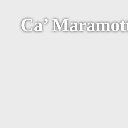
Ca’ Maramott