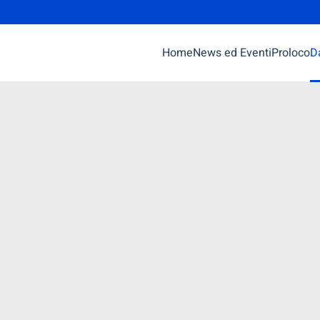
Home
News ed Eventi
Proloco
Da