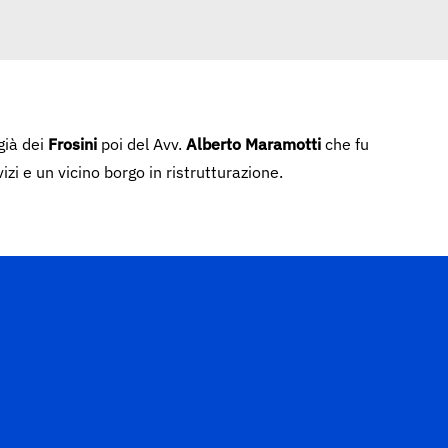
già dei
Frosini
poi del Avv.
Alberto Maramotti
che fu
zi e un vicino borgo in ristrutturazione.