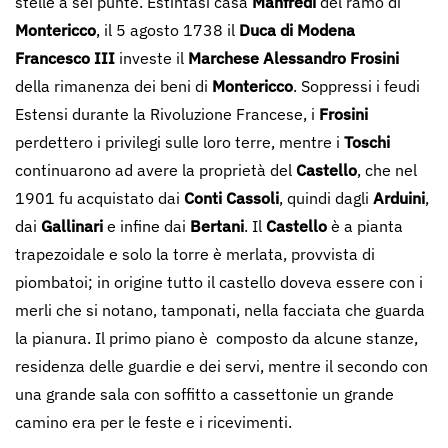
stelle a sei punte. Estintasi casa
Manfredi
del ramo di
Montericco
, il 5 agosto 1738 il
Duca di Modena
Francesco III
investe il
Marchese Alessandro Frosini
della rimanenza dei beni di
Montericco
. Soppressi i feudi
Estensi durante la Rivoluzione Francese, i
Frosini
perdettero i privilegi sulle loro terre, mentre i
Toschi
continuarono ad avere la proprietà del
Castello
, che nel
1901 fu acquistato dai
Conti Cassoli
, quindi dagli
Arduini
,
dai
Gallinari
e infine dai
Bertani
. Il
Castello
è a pianta
trapezoidale e solo la torre è merlata, provvista di
piombatoi; in origine tutto il castello doveva essere con i
merli che si notano, tamponati, nella facciata che guarda
la pianura. Il primo piano è composto da alcune stanze,
residenza delle guardie e dei servi, mentre il secondo con
una grande sala con soffitto a cassettonie un grande
camino era per le feste e i ricevimenti.